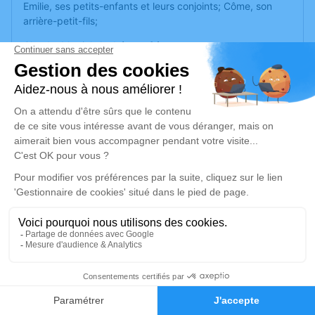
Emilie, ses petits-enfants et leurs conjoints; Côme, son
arrière-petit-fils;
Claude, Martial, André, ses frères;
Et toute la parenté;
ont la tristesse de vous faire part du décès de
Monsieur Bernard VIRY
décédé le dimanche 6 juillet, à l’âge de 92 ans.
La cérémonie religieuse sera célébrée le jeudi 10 juillet, à
14h30, en l’église du Val-d’Ajol, suivie
de l’inhumation au cimetière communal.
Bernard repose à la maison funéraire Henry au 40 rue du
Dévau au Val d’Ajol, où la famille reçoit de 10h à 18h.
La famille remercie le personnel de l’EHPAD du Val d’Ajol,
ainsi que les ADMR pour leur gentillesse et leur
3
dévouement.
Faire-part
Hommages