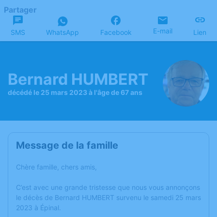
Partager
E-mail
SMS
WhatsApp
Facebook
Lien
Bernard HUMBERT
décédé le 25 mars 2023 à l'âge de 67 ans
Message de la famille
Chère famille, chers amis,
C’est avec une grande tristesse que nous vous annonçons
le décès de Bernard HUMBERT survenu le samedi 25 mars
2023 à Épinal.