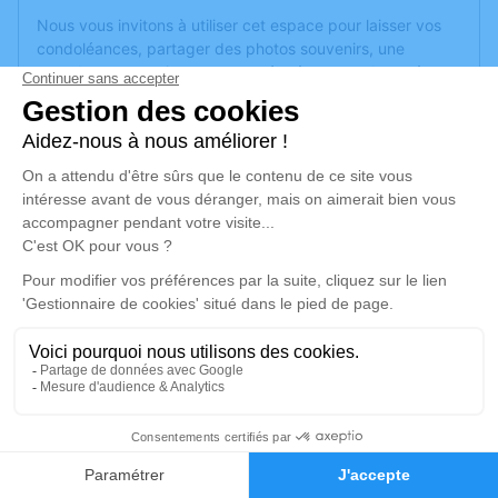
Nous vous invitons à utiliser cet espace pour laisser vos
condoléances, partager des photos souvenirs, une
anecdote ou exprimer vos pensées à travers des poèmes
ou des textes. Cet endroit est un lieu d'expression dédié à
honorer la mémoire de Bernard HUMBERT.
Un service de plantation d’arbre hommage est
disponible
ici
.
Je rends hommage
Cérémonie religieuse
jeudi 30 mars 2023 à 10h30
Église Saint Blaise de Bellefontaine
88370 Bellefontaine
5
Je rends hommage
Faire-part
Hommages