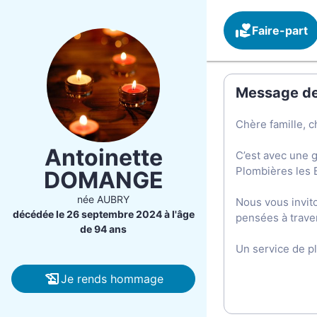
Faire-part
Message de 
Chère famille, c
Antoinette
C’est avec une 
Plombières les 
DOMANGE
née AUBRY
Nous vous invit
décédée le 26 septembre 2024 à l'âge
pensées à trave
de 94 ans
Un service de p
Je rends hommage