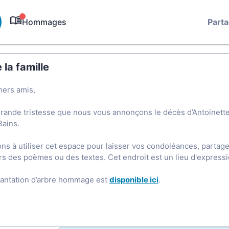
Hommages
Part
0
la famille
hers amis,
grande tristesse que nous vous annonçons le décès d’Antoine
Bains.
ons à utiliser cet espace pour laisser vos condoléances, parta
rs des poèmes ou des textes. Cet endroit est un lieu d'expres
lantation d’arbre hommage est
disponible ici
.