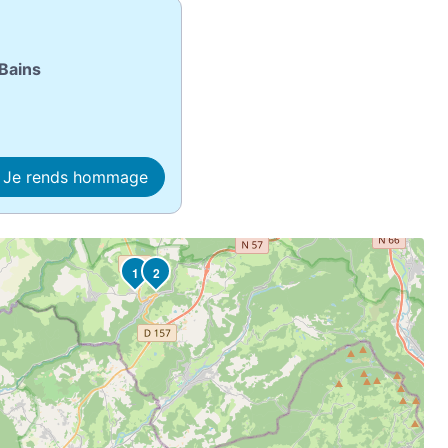
Bains
Je rends hommage
1
2