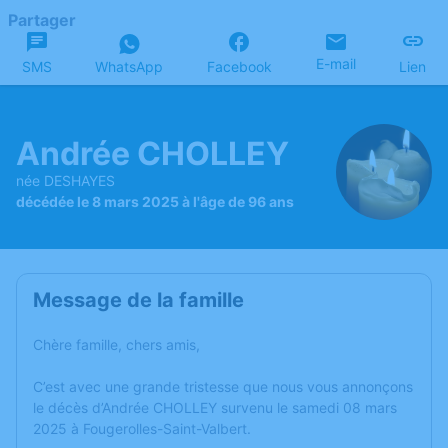
Partager
E-mail
SMS
WhatsApp
Facebook
Lien
Andrée CHOLLEY
née DESHAYES
décédée le 8 mars 2025 à l'âge de 96 ans
Message de la famille
Chère famille, chers amis,
C’est avec une grande tristesse que nous vous annonçons
le décès d’Andrée CHOLLEY survenu le samedi 08 mars
2025 à Fougerolles-Saint-Valbert.