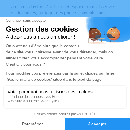
Nous vous invitons à utiliser cet espace pour laisser vos
condoléances, partager des photos souvenirs, une
anecdote ou exprimer vos pensées à travers des poèmes
ou des textes. Cet endroit est un lieu d'expression dédié à
honorer la mémoire d’André MOUGENOT.
Un service de plantation d’arbre hommage est
disponible
ici
.
Je rends hommage
Cérémonie religieuse
jeudi 07 août 2025 à 14h30
Église de Le Val-d'Ajol
88340 Le Val-d'Ajol
8
Je rends hommage
Faire-part
Hommages