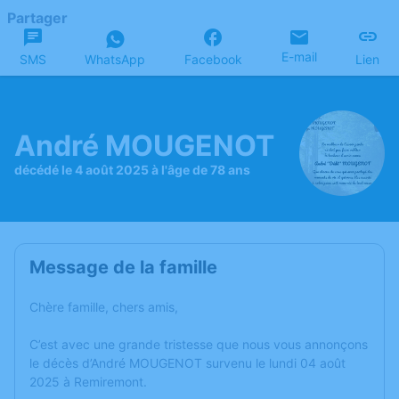
Partager
E-mail
SMS
WhatsApp
Facebook
Lien
André MOUGENOT
décédé le 4 août 2025 à l'âge de 78 ans
Message de la famille
Chère famille, chers amis,
C’est avec une grande tristesse que nous vous annonçons
le décès d’André MOUGENOT survenu le lundi 04 août
2025 à Remiremont.